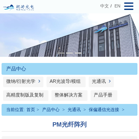
中文
/
EN
产品中心
微纳/衍射光学
AR光波导/模组
光通讯
高精度制版及复制
整体解决方案
产品手册
当前位置:
首页
>
产品中心
>
光通讯
>
保偏通信光连接
>
PM光纤阵列