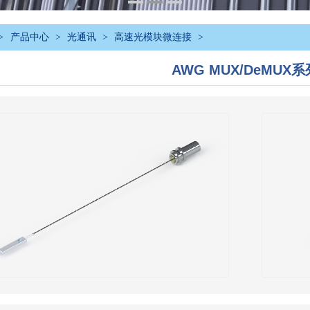
>
产品中心
>
光通讯
>
高速光模块微连接
>
AWG MUX/DeMUX系