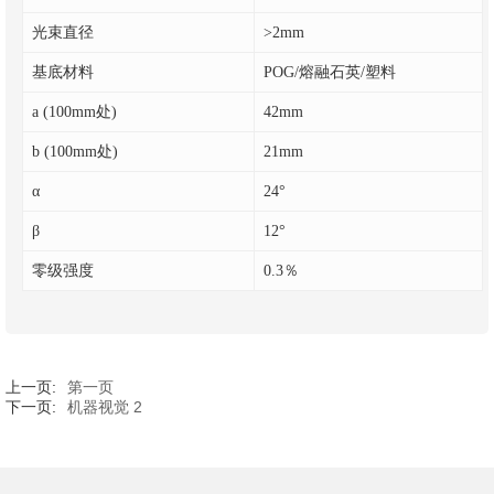
光束直径
>2mm
基底材料
POG/熔融石英/塑料
a (100mm处)
42mm
b (100mm处)
21mm
α
24°
β
12°
零级强度
0.3％
上一页:
第一页
下一页:
机器视觉 2