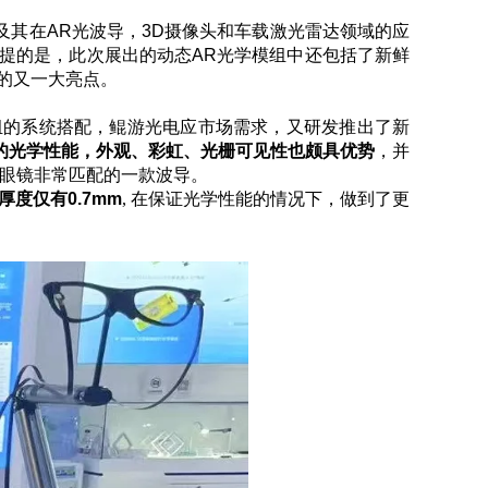
及其在
AR
光波导，
3D
摄像头和车载激光雷达领域的应
提的是，此次展出的动态
AR
光学模组中还包括了新鲜
的又一大亮点。
组的系统搭配，鲲游光电应市场需求，又研发推出了新
的光学性能，外观、彩虹、光栅可见性也颇具优势
，并
眼镜非常匹配的一款波导。
厚度仅有
0.7mm
, 在保证光学性能的情况下，做到了更