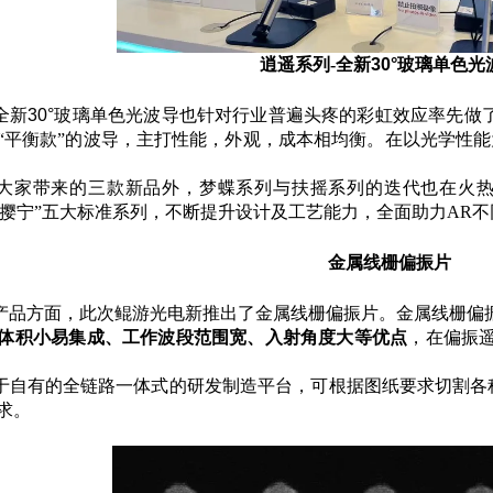
逍遥系列-全新
30°
玻璃单色光
全新
30°
玻璃单色光波导也针对行业普遍头疼的彩虹效应率先做了
“平衡款”的波导，主打性能，外观，成本相均衡。在以光学性能
大家带来的三款新品外，梦蝶系列与扶摇系列的迭代也在火热进
”、“撄宁”五大标准系列，不断提升设计及工艺能力，全面助力AR
金属线栅偏振片
产品方面，此次鲲游光电新推出了金属线栅偏振片。金属线栅偏
体积小易集成、工作波段范围宽、入射角度大等优点
，在偏振
于自有的全链路一体式的研发制造平台，可根据图纸要求切割各种
求。