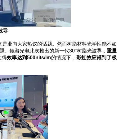
波导
直是业内大家热议的话题。然而树脂材料光学性能不如
题。鲲游光电此次推出的新一代
30°
树脂光波导，
重量
使得
效率达到
500nits/lm
的情况下，
彩虹效应得到了极