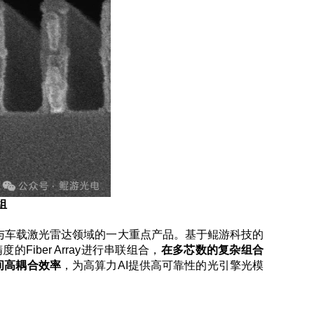
组
与车载激光雷达领域
的一大重点产品。
基于鲲游科技的
精度的
Fiber Array
进行串联组合，
在多芯数的复杂组合
间高耦合效率
，为高算力
AI
提供高可靠性的光引擎光模