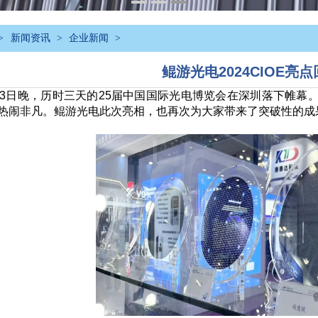
>
新闻资讯
>
企业新闻
>
鲲游光电2024CIOE亮
3
日晚，历时三天的
25
届中国国际光电博览会在深圳落下帷幕
热闹非凡。鲲游光电此次亮相，也再次为大家带来了突破性的成