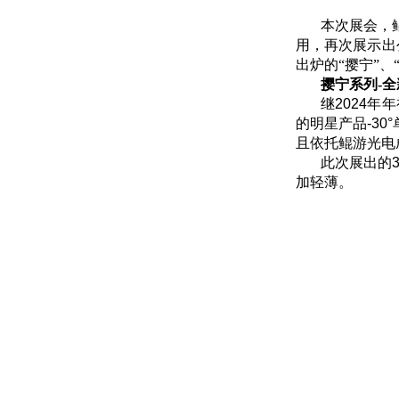
本次展会，
用，再次展示出
出炉的“撄宁”、
撄宁系列-全
继
2024
年年
的明星产品
-30°
且依托鲲游光电
此次展出的
3
加轻薄。