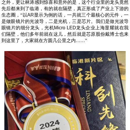
之外，更让林涛感到惊喜和意外的是，这个行业里的龙头竟然
先后都来到了临港，有的就在隔壁，真正形成了产业上下游的
生态圈，“以
AR
显示为例的话，一共就三个最核心的元件，一
是做眼镜片的光波导，二是光机，三是芯片。我们是做光波导
眼镜片的细分龙头，光机
Micro LED
龙头企业上海显耀就在我
们隔壁，他们多年前就在这儿，然后就是芯原股份戴博士也来
到这里了，大家就在方圆几公里之内……”