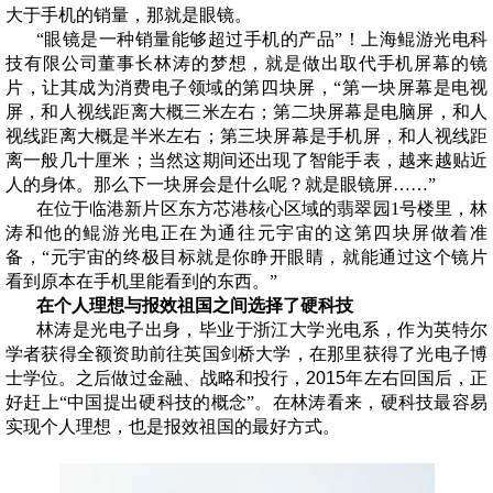
大于手机的销量，那就是眼镜。
“眼镜是一种销量能够超过手机的产品”！上海鲲游光电科
技有限公司董事长林涛的梦想，就是做出取代手机屏幕的镜
片，让其成为消费电子领域的第四块屏，“第一块屏幕是电视
屏，和人视线距离大概三米左右；第二块屏幕是电脑屏，和人
视线距离大概是半米左右；第三块屏幕是手机屏，和人视线距
离一般几十厘米；当然这期间还出现了智能手表，越来越贴近
人的身体。那么下一块屏会是什么呢？就是眼镜屏……”
在位于临港新片区东方芯港核心区域的翡翠园1号楼里，林
涛和他的鲲游光电正在为通往元宇宙的这第四块屏做着准
备，“元宇宙的终极目标就是你睁开眼睛，就能通过这个镜片
看到原本在手机里能看到的东西。”
在个人理想与报效祖国之间选择了硬科技
林涛是光电子出身，毕业于浙江大学光电系，作为英特尔
学者获得全额资助前往英国剑桥大学，在那里获得了光电子博
士学位。之后做过金融、战略和投行，
2015
年左右回国后，正
好赶上“中国提出硬科技的概念”。在林涛看来，硬科技最容易
实现个人理想，也是报效祖国的最好方式。