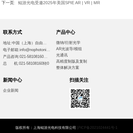
下一页:
鲲游光电受邀2025年美国SPIE AR | VR | MR
联系方式
产品中心
微纳/衍射光学
地址:中国（上海）自由贸易试验区临港新片区江山路2699号4号楼西区
AR光波导/模组
电子邮箱:info@nophotonics.com
光通讯
产品咨询:021-58108160转8865
高精度制版及复制
总 机:021-58108160转0
整体解决方案
新闻中心
扫描关注
企业新闻
版权所有：上海鲲游光电科技有限公司
沪ICP备2021024441号-1