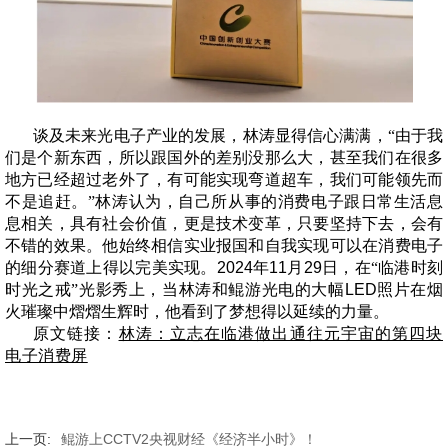
谈及未来光电子产业的发展，林涛显得信心满满，“由于我
们是个新东西，所以跟国外的差别没那么大，甚至我们在很多
地方已经超过老外了，有可能实现弯道超车，我们可能领先而
不是追赶。”林涛认为，自己所从事的消费电子跟日常生活息
息相关，具有社会价值，更是技术变革，只要坚持下去，会有
不错的效果。他始终相信实业报国和自我实现可以在消费电子
的细分赛道上得以完美实现。
2024年11月29日
，在“临港时刻
时光之戒”光影秀上，当林涛和鲲游光电的大幅
LED
照片在烟
火璀璨中熠熠生辉时，他看到了梦想得以延续的力量。
原文链接：
林涛：立志在临港做出通往元宇宙的第四块
电子消费屏
上一页:
鲲游上CCTV2央视财经《经济半小时》！