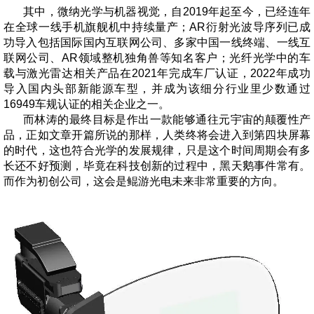
其中，微纳光学与机器视觉，自
2019
年起至今，已经连年
在全球一线手机旗舰机中持续量产；
AR
衍射光波导序列已成
功导入包括国际国内互联网公司、多家中国一线终端、一线互
联网公司、
AR
领域整机独角兽等知名客户；光纤光学中的车
载与激光雷达相关产品在
2021
年完成车厂认证，
2022
年成功
导入国内头部新能源车型，并成为该细分行业里少数通过
16949
车规认证的相关企业之一。
而林涛的最终目标是作出一款能够通往元宇宙的颠覆性产
品，正如文章开篇所说的那样，人类终将会进入到第四块屏幕
的时代，这也符合光学的发展规律，只是这个时间周期会有多
长还不好预测，毕竟在科技创新的过程中，黑天鹅事件常有。
而作为初创公司，这会是鲲游光电未来非常重要的方向。