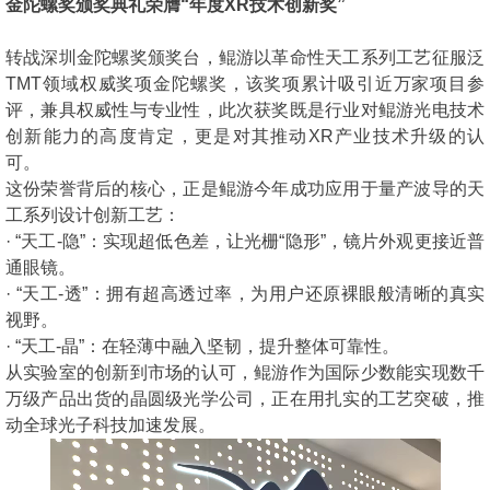
金陀螺奖颁奖典礼荣膺“年度XR技术创新奖”
转战深圳金陀螺奖颁奖台，鲲游以革命性天工系列工艺征服泛
TMT领域权威奖项金陀螺奖，该奖项累计吸引近万家项目参
评，兼具权威性与专业性，此次获奖既是行业对鲲游光电技术
创新能力的高度肯定，更是对其推动XR产业技术升级的认
可。
这份荣誉背后的核心，正是鲲游今年成功应用于量产波导的天
工系列设计创新工艺：
· “天工-隐”：实现超低色差，让光栅“隐形”，镜片外观更接近普
通眼镜。
· “天工-透”：拥有超高透过率，为用户还原裸眼般清晰的真实
视野。
· “天工-晶”：在轻薄中融入坚韧，提升整体可靠性。
从实验室的创新到市场的认可，鲲游作为国际少数能实现数千
万级产品出货的晶圆级光学公司，正在用扎实的工艺突破，推
动全球光子科技加速发展。