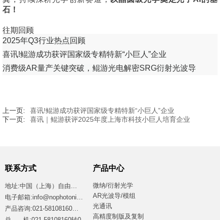
石！
往期回顾
2025年Q3行业热点回顾
喜讯!鲲游成功获评国家级专精特新“小巨人”企业
消费级AR量产关键突破，鲲游光电解密SRG衍射光波导
上一页:
喜讯!鲲游成功获评国家级专精特新“小巨人”企业
下一页:
喜讯｜鲲游获评2025年度上海市科技小巨人培育企业
联系方式
产品中心
微纳/衍射光学
地址:中国（上海）自由贸易试验区临港新片区江山路2699号4号楼西区
AR光波导/模组
电子邮箱:info@nophotonics.com
光通讯
产品咨询:021-58108160转8865
高精度制版及复制
总 机:021-58108160转0