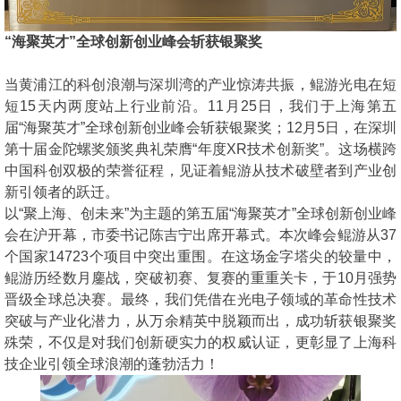
“海聚英才”全球创新创业峰会斩获银聚奖
当黄浦江的科创浪潮与深圳湾的产业惊涛共振，鲲游光电在短
短15天内两度站上行业前沿。11月25日，我们于上海第五
届“海聚英才”全球创新创业峰会斩获银聚奖；12月5日，在深圳
第十届金陀螺奖颁奖典礼荣膺“年度XR技术创新奖”。这场横跨
中国科创双极的荣誉征程，见证着鲲游从技术破壁者到产业创
新引领者的跃迁。
以“聚上海、创未来”为主题的第五届“海聚英才”全球创新创业峰
会在沪开幕，市委书记陈吉宁出席开幕式。本次峰会鲲游从37
个国家14723个项目中突出重围。在这场金字塔尖的较量中，
鲲游历经数月鏖战，突破初赛、复赛的重重关卡，于10月强势
晋级全球总决赛。最终，我们凭借在光电子领域的革命性技术
突破与产业化潜力，从万余精英中脱颖而出，成功斩获银聚奖
殊荣，不仅是对我们创新硬实力的权威认证，更彰显了上海科
技企业引领全球浪潮的蓬勃活力！