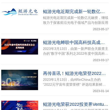
鲲游光电近期完成新一轮数亿元融资
鲲游光电近期完成新一轮数亿元融资，继续
致力于探索前沿光电子领域产品与创新应用
2023-05-17
鲲游光电蝉联中国高科技高成长企业荣誉榜单！
2023年3月13日，由第一新声联合天眼查主
办的“数字中国”系列之2022年度中国高科技
高成长企业系列榜单评选结果新鲜出炉，鲲
2023-03-17
游光电再传喜讯！
再传喜讯！鲲游光电荣登2022元宇宙年度荣誉榜！
2023年1月13日，由ARinChina主办的
“2022元宇宙年度荣誉榜” 评选结果新鲜出
炉！鲲游光电荣登 “2022元宇宙创新硬件榜
2023-01-14
单” ！
鲲游光电荣获2022投资界Venture50双料荣誉！