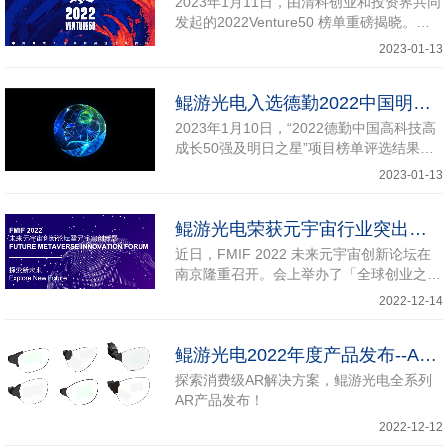
2023年1月11日，由清科创业和投资界共同
发起的2022Venture50 榜单重磅揭晓。继
去年上榜之后，鲲游光电蝉联投资界“风云
2023-01-13
榜”及“硬科技”Venture50 双料荣誉！
鲲游光电入选德勤2022中国明日之星！
2023年1月10日，“2022德勤中国高科技高
成长50强及明日之星”项目榜单评选结果出
炉，鲲游光电成功入选“2022中国明日之
2023-01-13
星”榜单！
鲲游光电荣获元宇宙行业突出贡献奖
近日，FMIF 2022 未来元宇宙创新论坛在
南京隆重召开。会上举办了「全球创业之星
大赛」以及「未来元宇宙创新奖」颁奖盛
2022-12-14
典，鲲游光电荣获“元宇宙行业突出贡献
奖”。
鲲游光电2022年度产品发布--AR光波导序列篇
探索消费级AR解决方案，鲲游光电全系列
AR产品发布！
2022-12-12