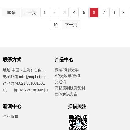
80条
上一页
1
2
3
4
5
6
7
8
9
10
下一页
联系方式
产品中心
微纳/衍射光学
地址:中国（上海）自由贸易试验区临港新片区江山路2699号4号楼西区
AR光波导/模组
电子邮箱:info@nophotonics.com
光通讯
产品咨询:021-58108160转8865
高精度制版及复制
总 机:021-58108160转0
整体解决方案
新闻中心
扫描关注
企业新闻